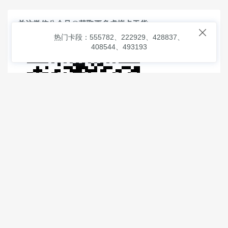
关注微信公众号@获取更多虚拟卡干货

热门卡段：555782、222929、428837、
408544、493193
© 2026
虚拟信用卡之家
本次查询请求：91 页面生成耗时：
2.68312 沪2546854号