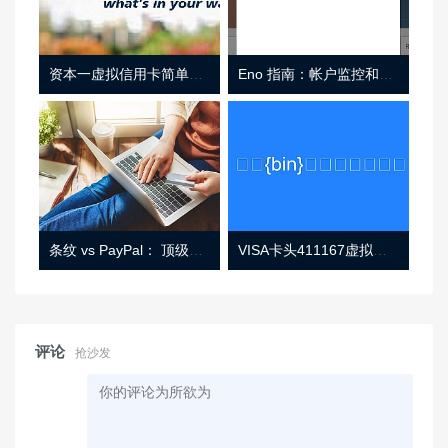
资本一虚拟信用卡简单介绍
Eno 指南：帐户监控和虚拟卡号
条纹 vs PayPal： 顶级功能， 定价 （和更多！
VISA卡头411167虚拟卡基础信息
评论
抢沙发