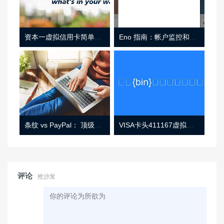
资本一虚拟信用卡简单介绍
Eno 指南：帐户监控和虚拟卡号
条纹 vs PayPal： 顶级功能， 定价 （和更多！
VISA卡头411167虚拟卡基础信息
评论
抢沙发