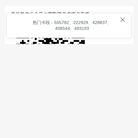
关注微信公众号@获取更多虚拟卡干货

热门卡段：555782、222929、428837、
408544、493193
© 2026
虚拟信用卡之家
本次查询请求：91 页面生成耗时：
2.12841 沪2546854号