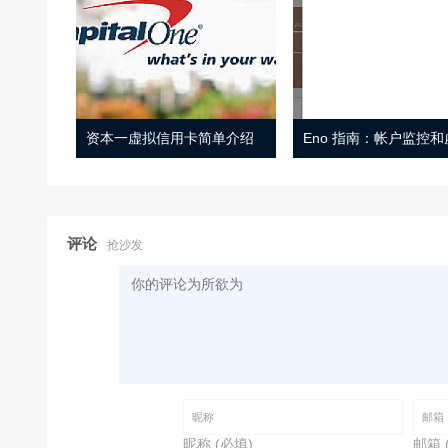
资本一虚拟信用卡简单介绍
评论
抢沙发
昵称 (必填)
邮箱 