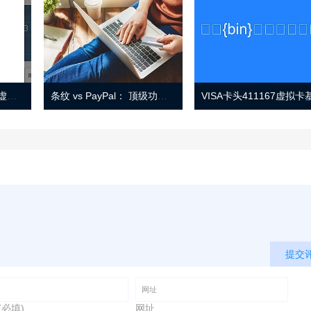
Eno 指南：帐户监控和虚拟卡号
条纹 vs PayPal： 顶级功能， 定价 （和更多！
提交
(必填)
网址