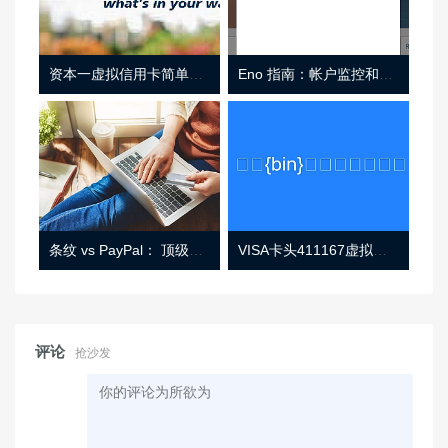
资本一虚拟信用卡简单介绍
Eno 指南：帐户监控和虚拟卡号
条纹 vs PayPal： 顶级功能， 定价 （和更多！
VISA卡头411167虚拟卡基础信息
评论
抢沙发