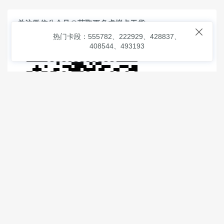
关注微信公众号@获取更多虚拟卡干货

热门卡段：555782、222929、428837、
408544、493193
© 2026
虚拟信用卡之家
本次查询请求：91 页面生成耗时：
1.17998 沪2546854号