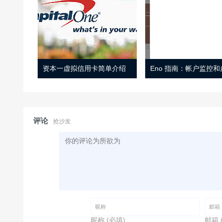
资本一虚拟信用卡简单介绍
评论
抢沙发
昵称 (必填)
邮箱 