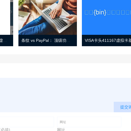
Eno 指南：帐户监控和虚拟卡号
条纹 vs PayPal： 顶级功能， 定价 （和更多！
提交
(必填)
网址