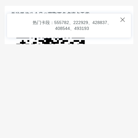
关注微信公众号@获取更多虚拟卡干货

热门卡段：555782、222929、428837、
408544、493193
© 2026
虚拟信用卡之家
本次查询请求：91 页面生成耗时：
1.15117 沪2546854号