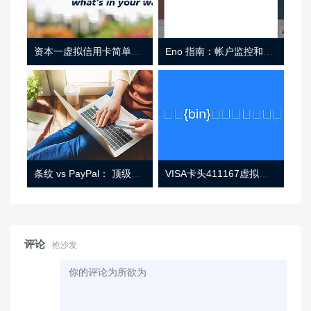
资本一虚拟信用卡简单介绍
Eno 指南：帐户监控和虚拟卡号
条纹 vs PayPal： 顶级功能， 定价 （和更多！
VISA卡头411167虚拟卡基础信息
评论
抢沙发