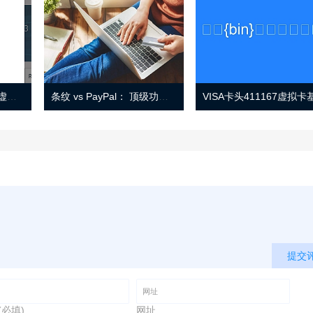
Eno 指南：帐户监控和虚拟卡号
条纹 vs PayPal： 顶级功能， 定价 （和更多！
提交
(必填)
网址