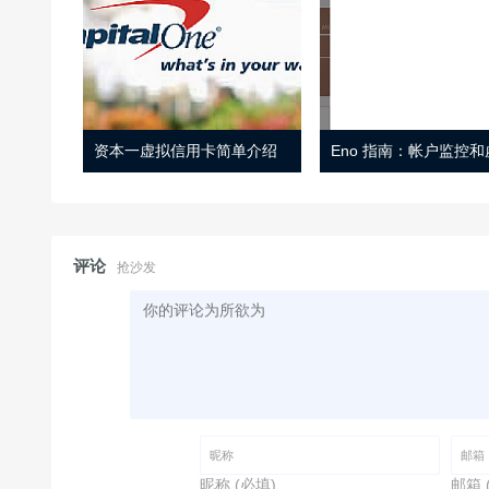
资本一虚拟信用卡简单介绍
评论
抢沙发
昵称 (必填)
邮箱 