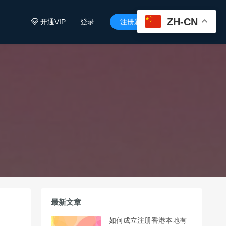
ZH-CN
开通VIP
登录
注册新用户


最新文章
如何成立注册香港本地有