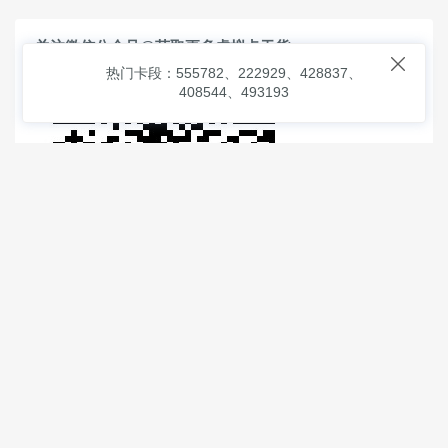
关注微信公众号@获取更多虚拟卡干货

热门卡段：555782、222929、428837、
408544、493193
© 2026
虚拟信用卡之家
本次查询请求：91 页面生成耗时：
0.99370 沪2546854号