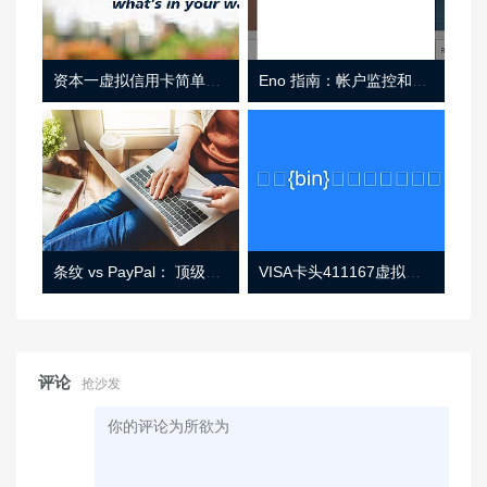
资本一虚拟信用卡简单介绍
Eno 指南：帐户监控和虚拟卡号
条纹 vs PayPal： 顶级功能， 定价 （和更多！
VISA卡头411167虚拟卡基础信息
评论
抢沙发