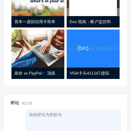
资本一虚拟信用卡简单介绍
Eno 指南：帐户监控和虚拟卡号
条纹 vs PayPal： 顶级功能， 定价 （和更多！
VISA卡头411167虚拟卡基础信息
评论
抢沙发