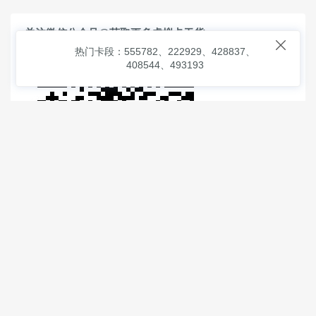
关注微信公众号@获取更多虚拟卡干货

热门卡段：555782、222929、428837、
408544、493193
© 2026
虚拟信用卡之家
本次查询请求：91 页面生成耗时：
1.07090 沪2546854号