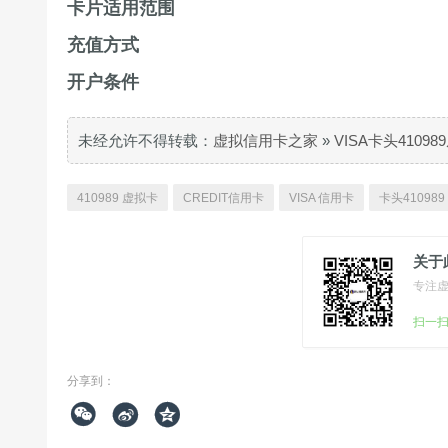
卡片适用范围
充值方式
开户条件
未经允许不得转载：
虚拟信用卡之家
»
VISA卡头410
410989 虚拟卡
CREDIT信用卡
VISA 信用卡
卡头41098
关于
专注
扫一
分享到：


