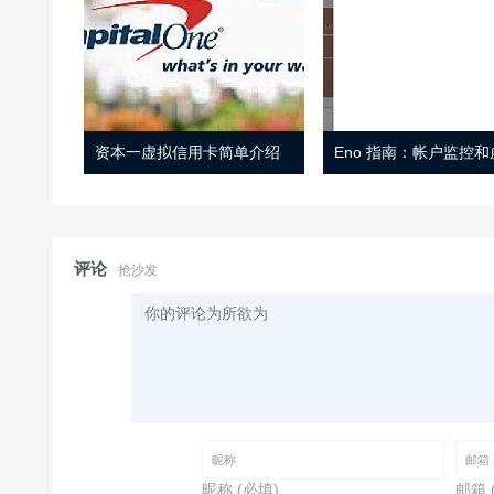
资本一虚拟信用卡简单介绍
评论
抢沙发
昵称 (必填)
邮箱 