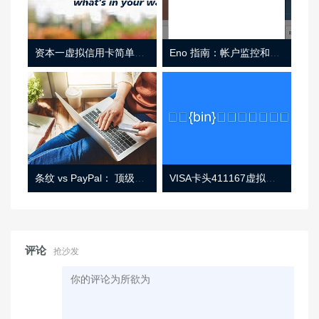
资本一虚拟信用卡简单介绍
Eno 指南：帐户监控和虚拟卡号
条纹 vs PayPal： 顶级功能， 定价 （和更多！
VISA卡头411167虚拟卡基础信息
评论
抢沙发