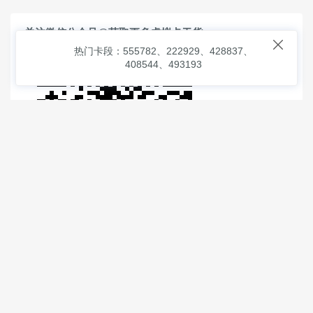
关注微信公众号@获取更多虚拟卡干货

热门卡段：555782、222929、428837、
408544、493193
© 2026
虚拟信用卡之家
本次查询请求：91 页面生成耗时：
3.93547 沪2546854号