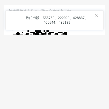
关注微信公众号@获取更多虚拟卡干货

热门卡段：555782、222929、428837、
408544、493193
© 2026
虚拟信用卡之家
本次查询请求：93 页面生成耗时：
1.01628 沪2546854号