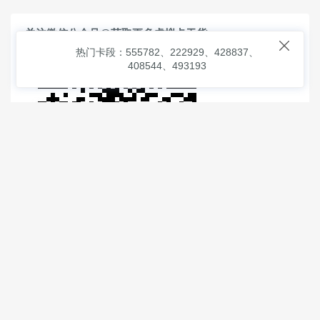
关注微信公众号@获取更多虚拟卡干货

热门卡段：555782、222929、428837、
408544、493193
© 2026
虚拟信用卡之家
本次查询请求：93 页面生成耗时：
2.33291 沪2546854号