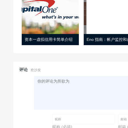
资本一虚拟信用卡简单介绍
评论
抢沙发
昵称 (必填)
邮箱 