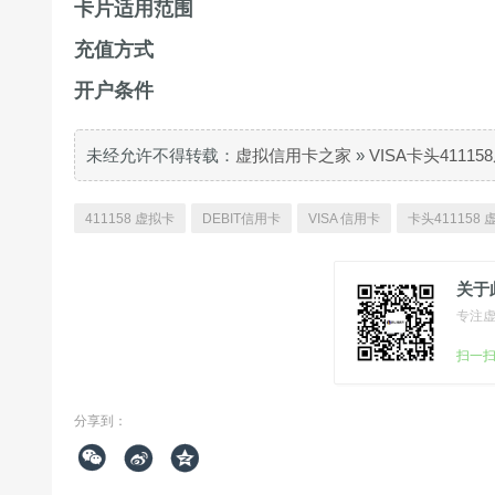
卡片适用范围
充值方式
开户条件
未经允许不得转载：
虚拟信用卡之家
»
VISA卡头411
411158 虚拟卡
DEBIT信用卡
VISA 信用卡
卡头411158
关于
专注
扫一
分享到：


