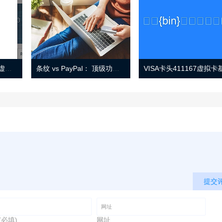
Eno 指南：帐户监控和虚拟卡号
条纹 vs PayPal： 顶级功能， 定价 （和更多！
提交
(必填)
网址