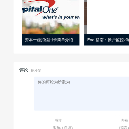
资本一虚拟信用卡简单介绍
评论
抢沙发
昵称 (必填)
邮箱 