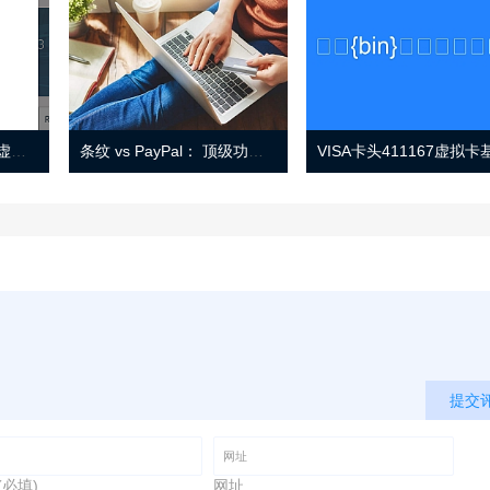
Eno 指南：帐户监控和虚拟卡号
条纹 vs PayPal： 顶级功能， 定价 （和更多！
提交
(必填)
网址