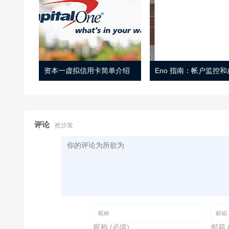
资本一虚拟信用卡简单介绍
评论
抢沙发
昵称 (必填)
邮箱 