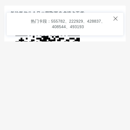
关注微信公众号@获取更多虚拟卡干货

热门卡段：555782、222929、428837、
408544、493193
© 2026
虚拟信用卡之家
本次查询请求：91 页面生成耗时：
1.02466 沪2546854号