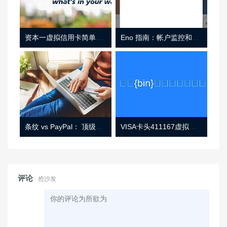
资本一虚拟信用卡简单介绍
Eno 指南：帐户监控和虚拟卡号
条纹 vs PayPal： 顶级功能， 定价 （和更多！
VISA卡头411167虚拟卡基础信息
评论
抢沙发