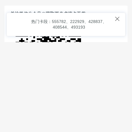
关注微信公众号@获取更多虚拟卡干货

热门卡段：555782、222929、428837、
408544、493193
© 2026
虚拟信用卡之家
本次查询请求：91 页面生成耗时：
2.17238 沪2546854号