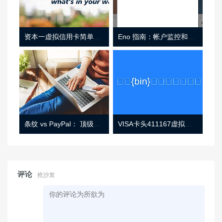
资本一虚拟信用卡简单介绍
Eno 指南：帐户监控和虚拟卡号
条纹 vs PayPal： 顶级功能， 定价 （和更多！
VISA卡头411167虚拟卡基础信息
评论
抢沙发