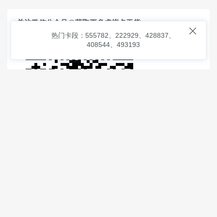
关注微信公众号@获取更多虚拟卡干货

热门卡段：555782、222929、428837、
408544、493193
© 2026
虚拟信用卡之家
本次查询请求：91 页面生成耗时：
1.41003 沪2546854号