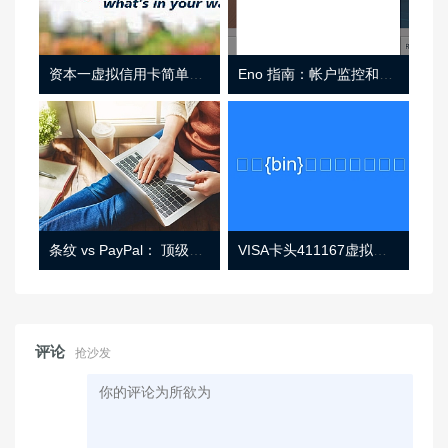
资本一虚拟信用卡简单介绍
Eno 指南：帐户监控和虚拟卡号
条纹 vs PayPal： 顶级功能， 定价 （和更多！
VISA卡头411167虚拟卡基础信息
评论
抢沙发