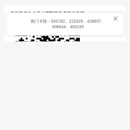
关注微信公众号@获取更多虚拟卡干货

热门卡段：555782、222929、428837、
408544、493193
© 2026
虚拟信用卡之家
本次查询请求：91 页面生成耗时：
0.89573 沪2546854号