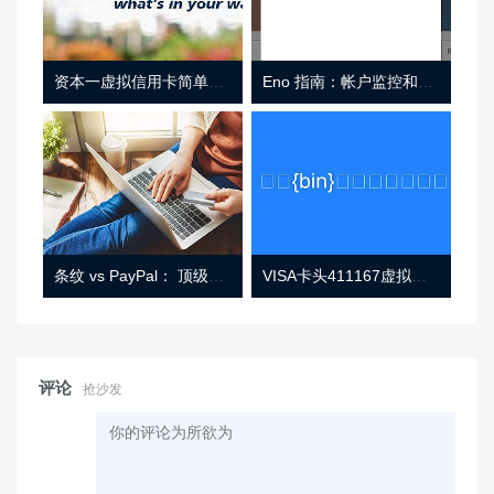
资本一虚拟信用卡简单介绍
Eno 指南：帐户监控和虚拟卡号
条纹 vs PayPal： 顶级功能， 定价 （和更多！
VISA卡头411167虚拟卡基础信息
评论
抢沙发