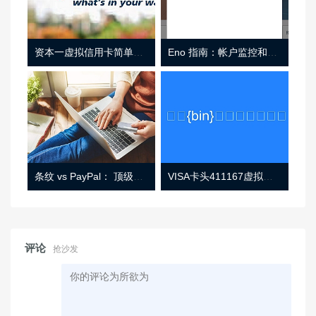
资本一虚拟信用卡简单介绍
Eno 指南：帐户监控和虚拟卡号
条纹 vs PayPal： 顶级功能， 定价 （和更多！
VISA卡头411167虚拟卡基础信息
评论
抢沙发