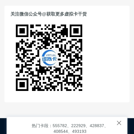
关注微信公众号@获取更多虚拟卡干货

热门卡段：555782、222929、428837、
© 2026
虚拟信用卡之家
本次查询请求：91 页面生成耗时：
408544、493193
16.18045 沪2546854号