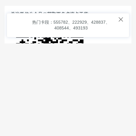
关注微信公众号@获取更多虚拟卡干货

热门卡段：555782、222929、428837、
408544、493193
© 2026
虚拟信用卡之家
本次查询请求：91 页面生成耗时：
1.02417 沪2546854号