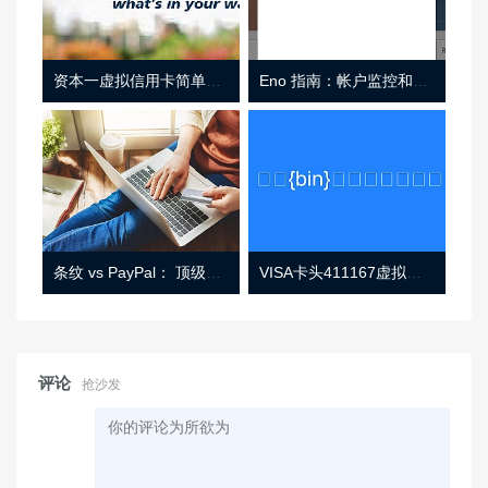
资本一虚拟信用卡简单介绍
Eno 指南：帐户监控和虚拟卡号
条纹 vs PayPal： 顶级功能， 定价 （和更多！
VISA卡头411167虚拟卡基础信息
评论
抢沙发