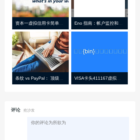
资本一虚拟信用卡简单介绍
Eno 指南：帐户监控和虚拟卡号
条纹 vs PayPal： 顶级功能， 定价 （和更多！
VISA卡头411167虚拟卡基础信息
评论
抢沙发