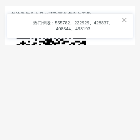
关注微信公众号@获取更多虚拟卡干货

热门卡段：555782、222929、428837、
408544、493193
© 2026
虚拟信用卡之家
本次查询请求：91 页面生成耗时：
1.87733 沪2546854号