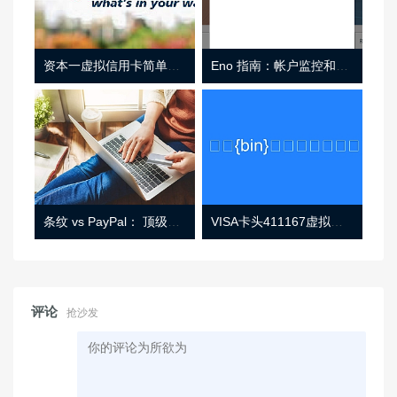
资本一虚拟信用卡简单介绍
Eno 指南：帐户监控和虚拟卡号
条纹 vs PayPal： 顶级功能， 定价 （和更多！
VISA卡头411167虚拟卡基础信息
评论
抢沙发