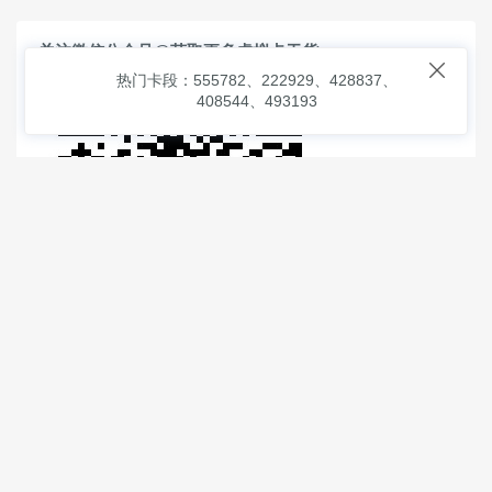
关注微信公众号@获取更多虚拟卡干货

热门卡段：555782、222929、428837、
408544、493193
© 2026
虚拟信用卡之家
本次查询请求：91 页面生成耗时：
2.61810 沪2546854号