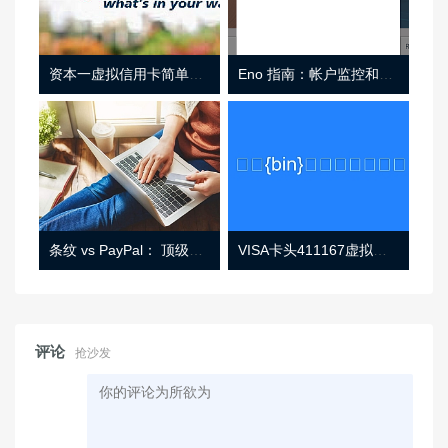
资本一虚拟信用卡简单介绍
Eno 指南：帐户监控和虚拟卡号
条纹 vs PayPal： 顶级功能， 定价 （和更多！
VISA卡头411167虚拟卡基础信息
评论
抢沙发