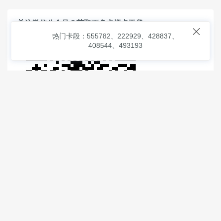
关注微信公众号@获取更多虚拟卡干货

热门卡段：555782、222929、428837、
408544、493193
© 2026
虚拟信用卡之家
本次查询请求：91 页面生成耗时：
1.64991 沪2546854号