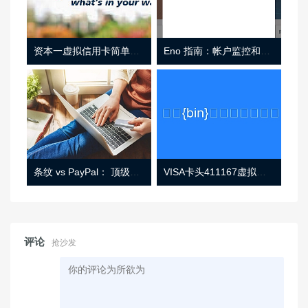
资本一虚拟信用卡简单介绍
Eno 指南：帐户监控和虚拟卡号
条纹 vs PayPal： 顶级功能， 定价 （和更多！
VISA卡头411167虚拟卡基础信息
评论
抢沙发