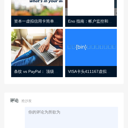
资本一虚拟信用卡简单介绍
Eno 指南：帐户监控和虚拟卡号
条纹 vs PayPal： 顶级功能， 定价 （和更多！
VISA卡头411167虚拟卡基础信息
评论
抢沙发