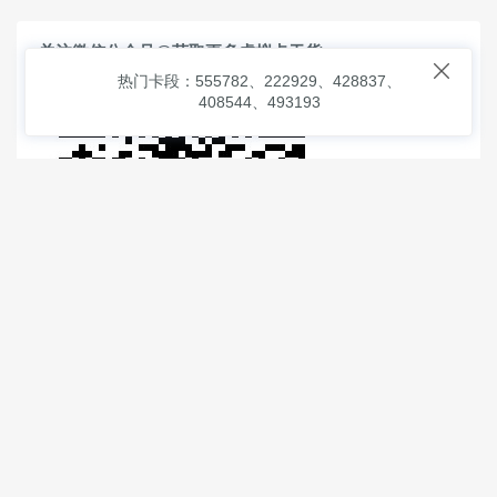
关注微信公众号@获取更多虚拟卡干货

热门卡段：555782、222929、428837、
408544、493193
© 2026
虚拟信用卡之家
本次查询请求：91 页面生成耗时：
2.79567 沪2546854号