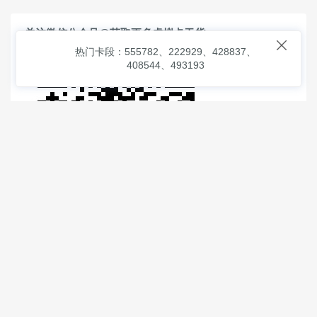
关注微信公众号@获取更多虚拟卡干货

热门卡段：555782、222929、428837、
408544、493193
© 2026
虚拟信用卡之家
本次查询请求：91 页面生成耗时：
0.93697 沪2546854号