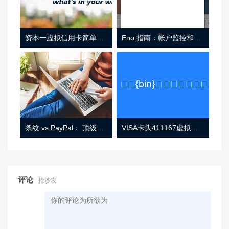
资本一虚拟信用卡简单介绍
Eno 指南：帐户监控和虚拟卡号
条纹 vs PayPal： 顶级功能， 定价 （和更多！
VISA卡头411167虚拟卡基础信息
评论
抢沙发