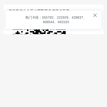
关注微信公众号@获取更多虚拟卡干货

热门卡段：555782、222929、428837、
408544、493193
© 2026
虚拟信用卡之家
本次查询请求：91 页面生成耗时：
1.02404 沪2546854号