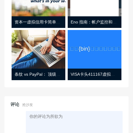
资本一虚拟信用卡简单介绍
Eno 指南：帐户监控和虚拟卡号
条纹 vs PayPal： 顶级功能， 定价 （和更多！
VISA卡头411167虚拟卡基础信息
评论
抢沙发