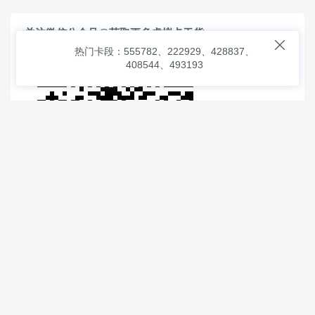
关注微信公众号@获取更多虚拟卡干货

热门卡段：555782、222929、428837、
408544、493193
© 2026
虚拟信用卡之家
本次查询请求：91 页面生成耗时：
1.03054 沪2546854号