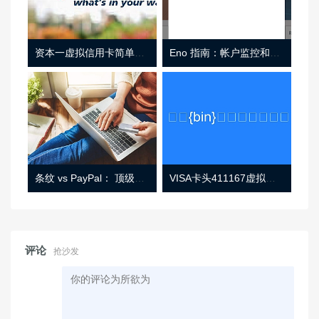
资本一虚拟信用卡简单介绍
Eno 指南：帐户监控和虚拟卡号
条纹 vs PayPal： 顶级功能， 定价 （和更多！
VISA卡头411167虚拟卡基础信息
评论
抢沙发