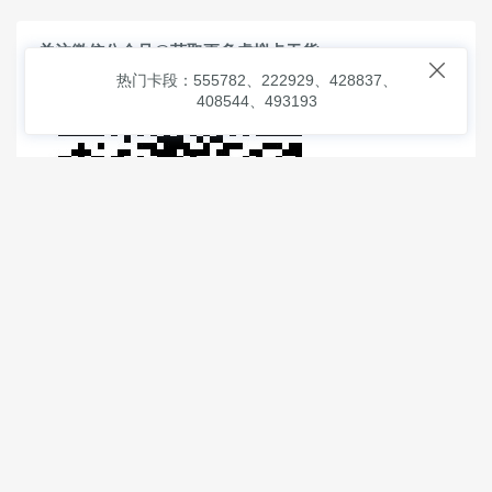
关注微信公众号@获取更多虚拟卡干货

热门卡段：555782、222929、428837、
408544、493193
© 2026
虚拟信用卡之家
本次查询请求：91 页面生成耗时：
0.94479 沪2546854号