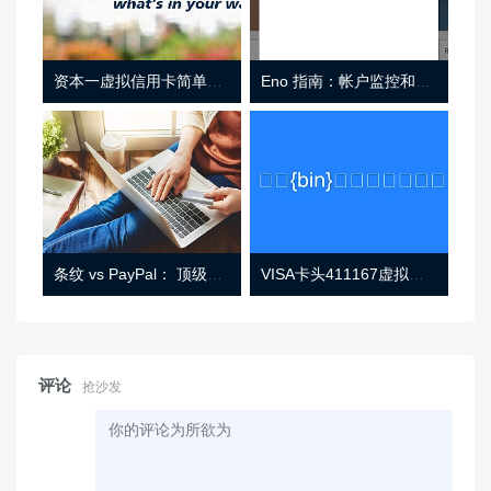
资本一虚拟信用卡简单介绍
Eno 指南：帐户监控和虚拟卡号
条纹 vs PayPal： 顶级功能， 定价 （和更多！
VISA卡头411167虚拟卡基础信息
评论
抢沙发