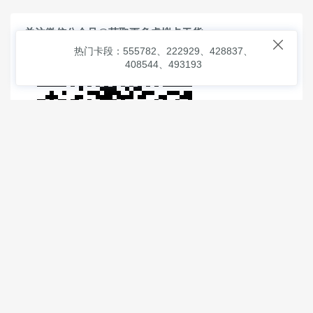
关注微信公众号@获取更多虚拟卡干货

热门卡段：555782、222929、428837、
408544、493193
© 2026
虚拟信用卡之家
本次查询请求：91 页面生成耗时：
3.07094 沪2546854号