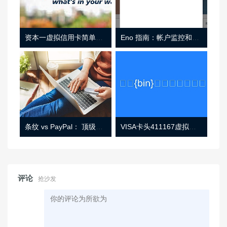
资本一虚拟信用卡简单介绍
Eno 指南：帐户监控和虚拟卡号
条纹 vs PayPal： 顶级功能， 定价 （和更多！
VISA卡头411167虚拟卡基础信息
评论
抢沙发