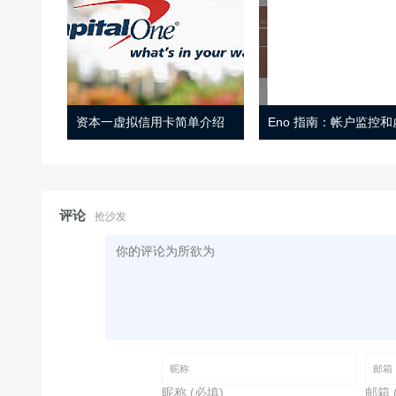
资本一虚拟信用卡简单介绍
评论
抢沙发
昵称 (必填)
邮箱 