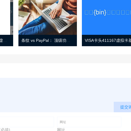
Eno 指南：帐户监控和虚拟卡号
条纹 vs PayPal： 顶级功能， 定价 （和更多！
提交
(必填)
网址