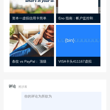
资本一虚拟信用卡简单介绍
Eno 指南：帐户监控和虚拟卡号
条纹 vs PayPal： 顶级功能， 定价 （和更多！
VISA卡头411167虚拟卡基础信息
评论
抢沙发