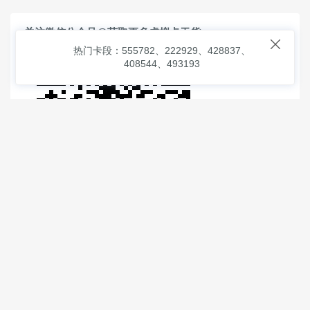
关注微信公众号@获取更多虚拟卡干货

热门卡段：555782、222929、428837、
408544、493193
© 2026
虚拟信用卡之家
本次查询请求：91 页面生成耗时：
1.21549 沪2546854号