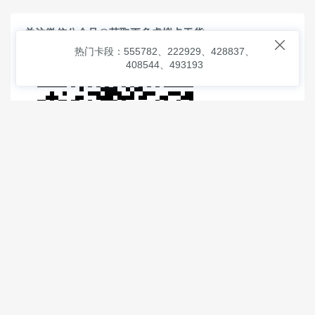
关注微信公众号@获取更多虚拟卡干货

热门卡段：555782、222929、428837、
408544、493193
© 2026
虚拟信用卡之家
本次查询请求：91 页面生成耗时：
2.13917 沪2546854号