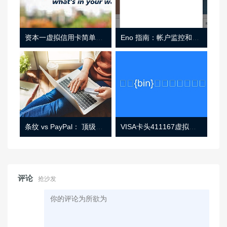
资本一虚拟信用卡简单介绍
Eno 指南：帐户监控和虚拟卡号
条纹 vs PayPal： 顶级功能， 定价 （和更多！
VISA卡头411167虚拟卡基础信息
评论
抢沙发