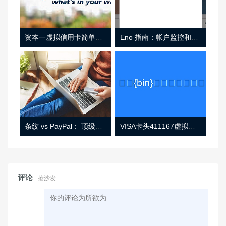
资本一虚拟信用卡简单介绍
Eno 指南：帐户监控和虚拟卡号
条纹 vs PayPal： 顶级功能， 定价 （和更多！
VISA卡头411167虚拟卡基础信息
评论
抢沙发