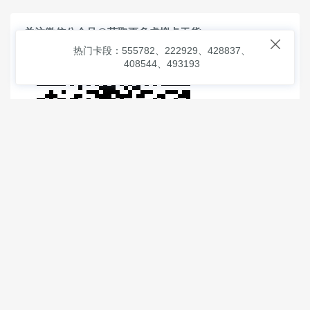
关注微信公众号@获取更多虚拟卡干货

热门卡段：555782、222929、428837、
408544、493193
© 2026
虚拟信用卡之家
本次查询请求：91 页面生成耗时：
1.65171 沪2546854号