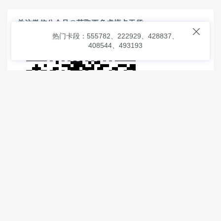
关注微信公众号@获取更多虚拟卡干货

热门卡段：555782、222929、428837、
408544、493193
© 2026
虚拟信用卡之家
本次查询请求：91 页面生成耗时：
3.34227 沪2546854号