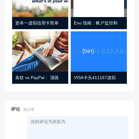
资本一虚拟信用卡简单介绍
Eno 指南：帐户监控和虚拟卡号
条纹 vs PayPal： 顶级功能， 定价 （和更多！
VISA卡头411167虚拟卡基础信息
评论
抢沙发