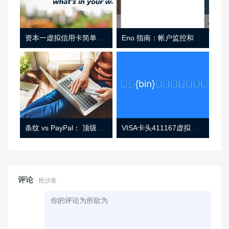
资本一虚拟信用卡简单介绍
Eno 指南：帐户监控和虚拟卡号
条纹 vs PayPal： 顶级功能， 定价 （和更多！
VISA卡头411167虚拟卡基础信息
评论
抢沙发