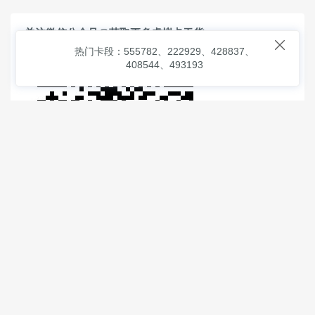
关注微信公众号@获取更多虚拟卡干货

热门卡段：555782、222929、428837、
408544、493193
© 2026
虚拟信用卡之家
本次查询请求：91 页面生成耗时：
1.43892 沪2546854号