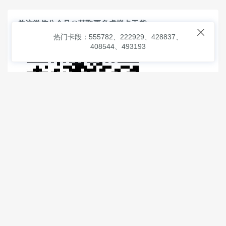
关注微信公众号@获取更多虚拟卡干货

热门卡段：555782、222929、428837、
408544、493193
© 2026
虚拟信用卡之家
本次查询请求：91 页面生成耗时：
1.06606 沪2546854号