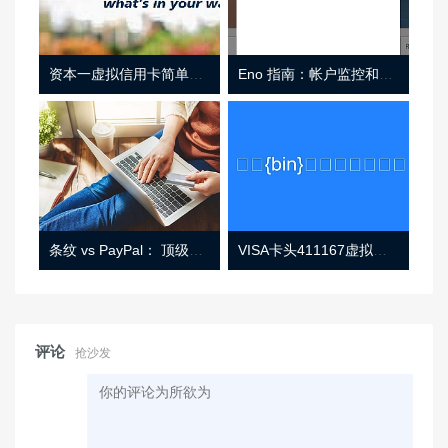
资本一虚拟信用卡简单介绍
Eno 指南：帐户监控和虚拟卡号
条纹 vs PayPal： 顶级功能， 定价 （和更多！
VISA卡头411167虚拟卡基础信息
评论
抢沙发