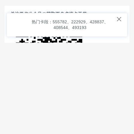
关注微信公众号@获取更多虚拟卡干货

热门卡段：555782、222929、428837、
408544、493193
© 2026
虚拟信用卡之家
本次查询请求：91 页面生成耗时：
0.97206 沪2546854号