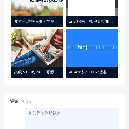
资本一虚拟信用卡简单介绍
Eno 指南：帐户监控和虚拟卡号
条纹 vs PayPal： 顶级功能， 定价 （和更多！
VISA卡头411167虚拟卡基础信息
评论
抢沙发