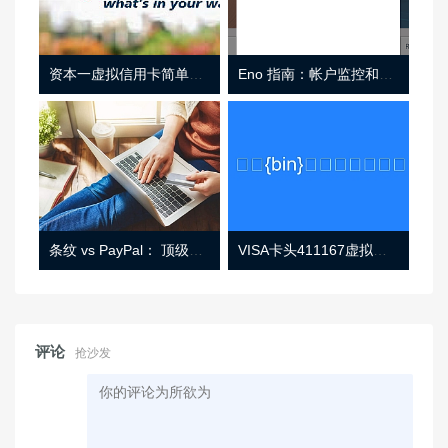
资本一虚拟信用卡简单介绍
Eno 指南：帐户监控和虚拟卡号
条纹 vs PayPal： 顶级功能， 定价 （和更多！
VISA卡头411167虚拟卡基础信息
评论
抢沙发