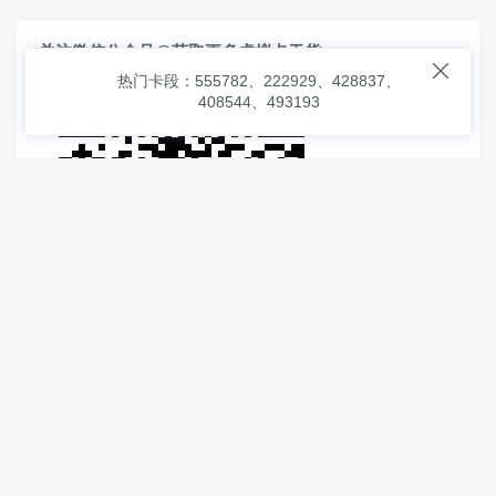
关注微信公众号@获取更多虚拟卡干货

热门卡段：555782、222929、428837、
408544、493193
© 2026
虚拟信用卡之家
本次查询请求：91 页面生成耗时：
0.98584 沪2546854号