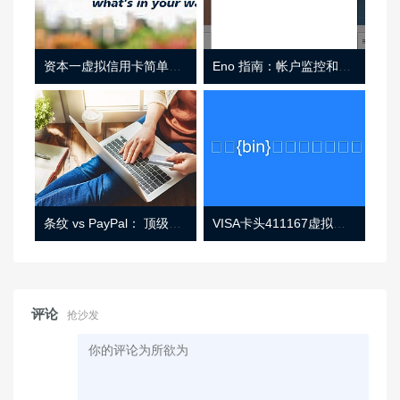
资本一虚拟信用卡简单介绍
Eno 指南：帐户监控和虚拟卡号
条纹 vs PayPal： 顶级功能， 定价 （和更多！
VISA卡头411167虚拟卡基础信息
评论
抢沙发