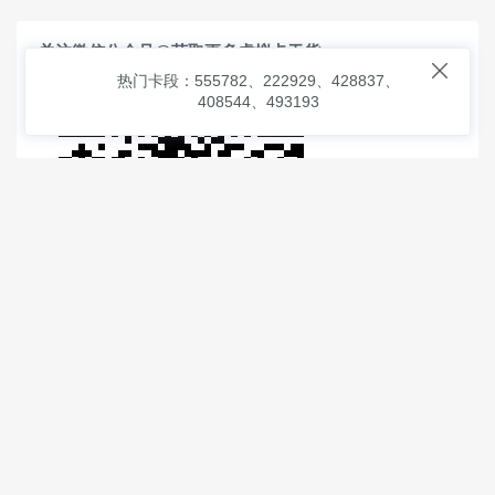
关注微信公众号@获取更多虚拟卡干货

热门卡段：555782、222929、428837、
408544、493193
© 2026
虚拟信用卡之家
本次查询请求：91 页面生成耗时：
0.97866 沪2546854号