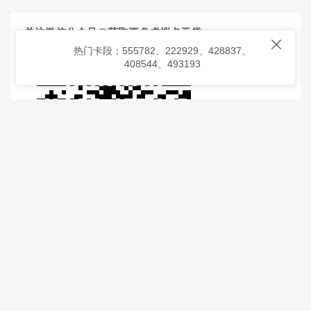
关注微信公众号@获取更多虚拟卡干货

热门卡段：555782、222929、428837、
408544、493193
© 2026
虚拟信用卡之家
本次查询请求：91 页面生成耗时：
2.75539 沪2546854号