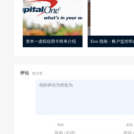
资本一虚拟信用卡简单介绍
评论
抢沙发
昵称 (必填)
邮箱 