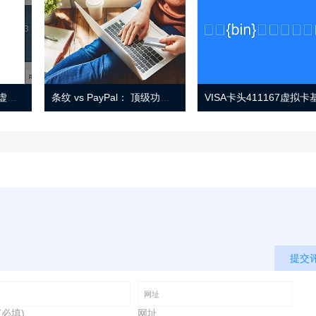
Eno 指南：帐户监控和虚拟卡号
条纹 vs PayPal： 顶级功能， 定价 （和更多！
提交
(必填)
网址