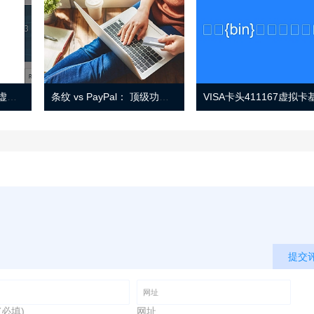
Eno 指南：帐户监控和虚拟卡号
条纹 vs PayPal： 顶级功能， 定价 （和更多！
提交
(必填)
网址