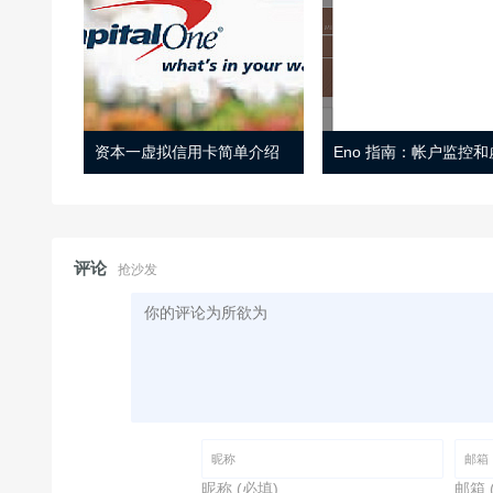
资本一虚拟信用卡简单介绍
评论
抢沙发
昵称 (必填)
邮箱 