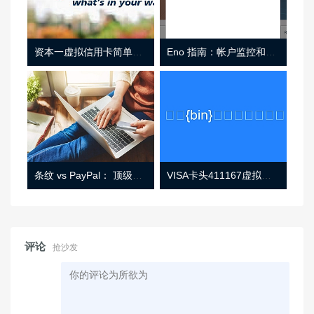
资本一虚拟信用卡简单介绍
Eno 指南：帐户监控和虚拟卡号
条纹 vs PayPal： 顶级功能， 定价 （和更多！
VISA卡头411167虚拟卡基础信息
评论
抢沙发