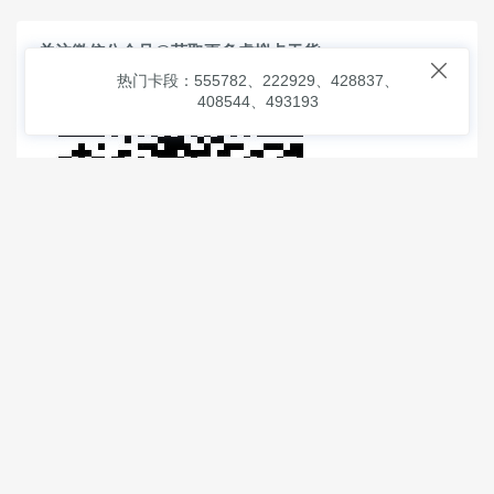
关注微信公众号@获取更多虚拟卡干货

热门卡段：555782、222929、428837、
408544、493193
© 2026
虚拟信用卡之家
本次查询请求：91 页面生成耗时：
2.25865 沪2546854号