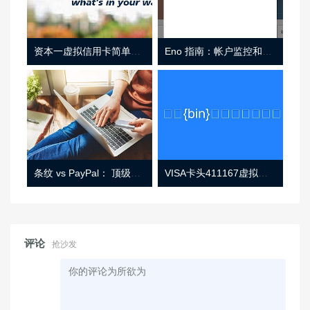
资本一虚拟信用卡简单介绍
Eno 指南：帐户监控和虚拟卡号
条纹 vs PayPal： 顶级功能， 定价 （和更多！
VISA卡头411167虚拟卡基础信息
评论
抢沙发