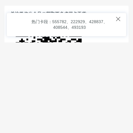
关注微信公众号@获取更多虚拟卡干货

热门卡段：555782、222929、428837、
408544、493193
© 2026
虚拟信用卡之家
本次查询请求：91 页面生成耗时：
0.87514 沪2546854号