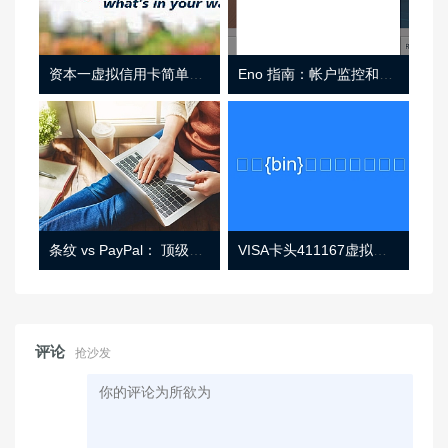
资本一虚拟信用卡简单介绍
Eno 指南：帐户监控和虚拟卡号
条纹 vs PayPal： 顶级功能， 定价 （和更多！
VISA卡头411167虚拟卡基础信息
评论
抢沙发