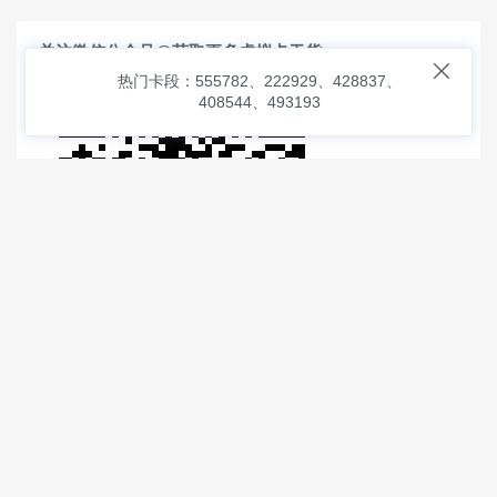
关注微信公众号@获取更多虚拟卡干货

热门卡段：555782、222929、428837、
408544、493193
© 2026
虚拟信用卡之家
本次查询请求：91 页面生成耗时：
0.92413 沪2546854号