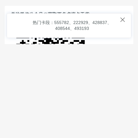
关注微信公众号@获取更多虚拟卡干货

热门卡段：555782、222929、428837、
408544、493193
© 2026
虚拟信用卡之家
本次查询请求：91 页面生成耗时：
4.00631 沪2546854号