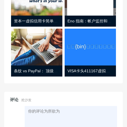
资本一虚拟信用卡简单介绍
Eno 指南：帐户监控和虚拟卡号
条纹 vs PayPal： 顶级功能， 定价 （和更多！
VISA卡头411167虚拟卡基础信息
评论
抢沙发