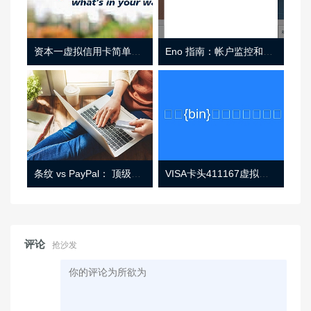
资本一虚拟信用卡简单介绍
Eno 指南：帐户监控和虚拟卡号
条纹 vs PayPal： 顶级功能， 定价 （和更多！
VISA卡头411167虚拟卡基础信息
评论
抢沙发