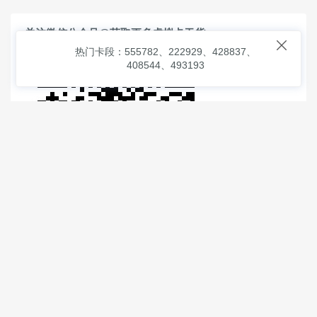
关注微信公众号@获取更多虚拟卡干货

热门卡段：555782、222929、428837、
408544、493193
© 2026
虚拟信用卡之家
本次查询请求：91 页面生成耗时：
1.90980 沪2546854号